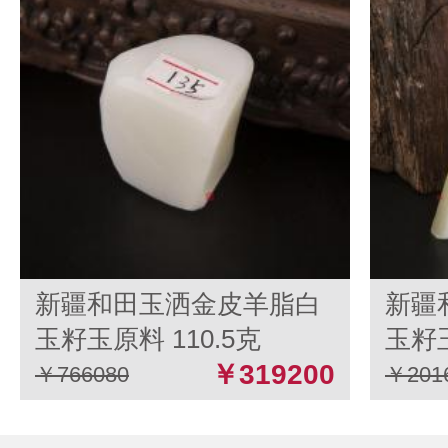
新疆和田玉洒金皮羊脂白
新疆
玉籽玉原料 110.5克
玉籽玉
￥319200
￥766080
￥201